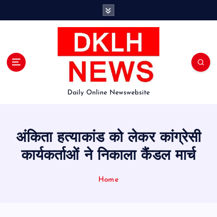
S
k
i
p
t
o
c
o
Daily Online Newswebsite
n
t
e
n
अंकिता हत्याकांड को लेकर कांग्रेसी
t
कार्यकर्ताओं ने निकाला कैंडल मार्च
Home