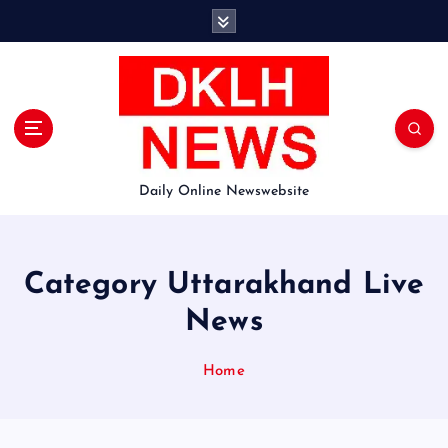
S
k
i
p
t
o
c
o
Daily Online Newswebsite
n
t
e
n
Category Uttarakhand Live
t
News
Home