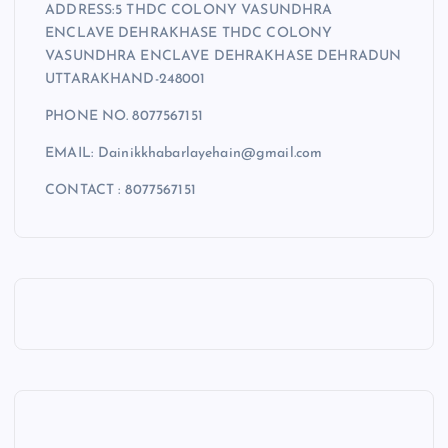
ADDRESS:5 THDC COLONY VASUNDHRA
i
ENCLAVE DEHRAKHASE THDC COLONY
VASUNDHRA ENCLAVE DEHRAKHASE DEHRADUN
o
UTTARAKHAND-248001
n
PHONE NO. 8077567151
EMAIL: Dainikkhabarlayehain@gmail.com
CONTACT : 8077567151