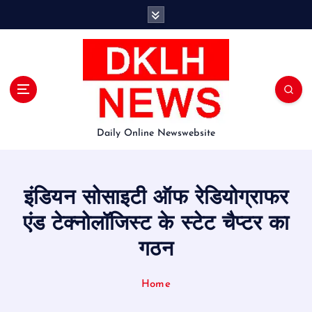
S
k
i
p
t
o
c
o
Daily Online Newswebsite
n
t
e
n
इंडियन सोसाइटी ऑफ रेडियोग्राफर
t
एंड टेक्नोलॉजिस्ट के स्टेट चैप्टर का
गठन
Home