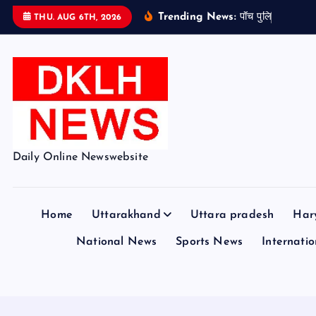
S
Trending News:
प
च
प
ल
स
क
र
य
THU. AUG 6TH, 2026
k
i
p
t
o
c
o
Daily Online Newswebsite
n
t
e
Home
Uttarakhand
Uttara pradesh
Har
n
t
National News
Sports News
Internation