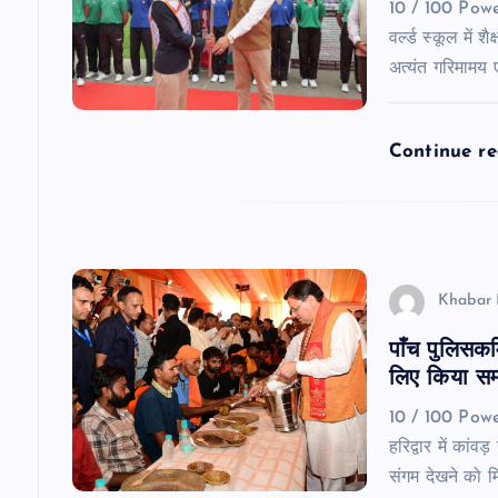
10 / 100 Pow
g
वर्ल्ड स्कूल में
अत्यंत गरिमामय एव
a
Continue r
t
i
o
Khabar 
n
पाँच पुलिसकर्
लिए किया सम
10 / 100 Powe
हरिद्वार में कां
संगम देखने को 