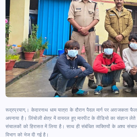
रूद्रप्रयाग,। केदारनाथ धाम यात्रा के दौरान पैदल मार्ग पर अराजकता फैल
अपनाया है। लिंचोली क्षेत्र में वायरल हुए मारपीट के वीडियो का संज्ञान लेते
संचालकों को हिरासत में लिया है। साथ ही संबंधित व्यक्तियों के अश्व संच
विभाग को भेज दी गई है।