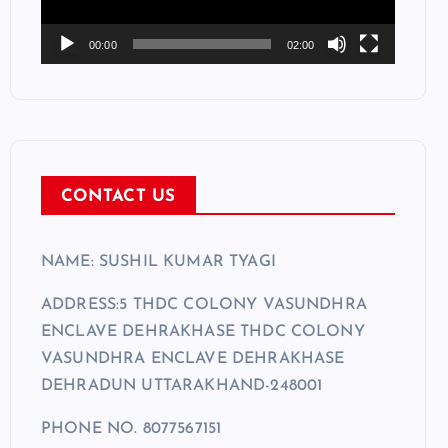
P
l
00:00
02:00
a
y
e
r
CONTACT US
NAME: SUSHIL KUMAR TYAGI
ADDRESS:5 THDC COLONY VASUNDHRA
ENCLAVE DEHRAKHASE THDC COLONY
VASUNDHRA ENCLAVE DEHRAKHASE
DEHRADUN UTTARAKHAND-248001
PHONE NO. 8077567151