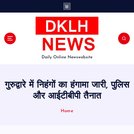
S
k
i
p
t
o
c
o
Daily Online Newswebsite
n
t
e
n
गुरुद्वारे में निहंगों का हंगामा जारी, पुलिस
t
और आईटीबीपी तैनात
Home