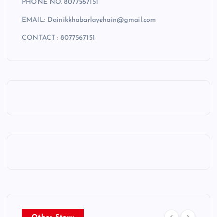
PHONE NO. 8077567151
EMAIL: Dainikkhabarlayehain@gmail.com
CONTACT : 8077567151