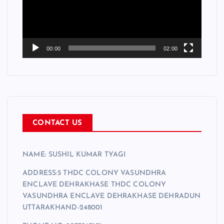
o
P
l
a
00:00
02:00
y
e
r
CONTACT US
NAME: SUSHIL KUMAR TYAGI
ADDRESS:5 THDC COLONY VASUNDHRA
ENCLAVE DEHRAKHASE THDC COLONY
VASUNDHRA ENCLAVE DEHRAKHASE DEHRADUN
UTTARAKHAND-248001