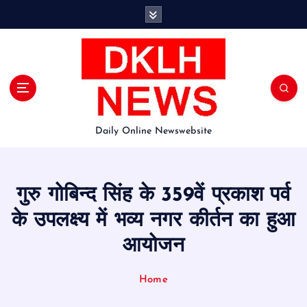
S
k
i
p
t
o
c
o
Daily Online Newswebsite
n
t
e
n
गुरु गोबिन्द सिंह के 359वें प्रकाश पर्व
t
के उपलक्ष्य में भव्य नगर कीर्तन का हुआ
आयोजन
Home