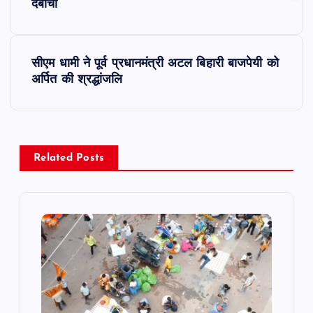
o
दबोचा
s
सीएम धामी ने पूर्व प्रधानमंत्री अटल बिहारी बाजपेयी को
t
अर्पित की श्रद्धांजलि
n
a
Related Posts
v
i
g
a