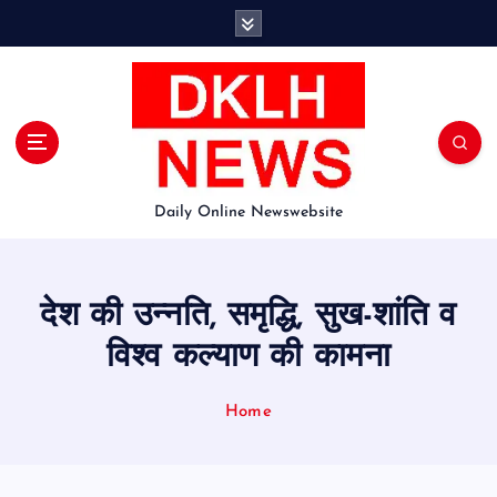
S
k
i
p
t
o
c
o
Daily Online Newswebsite
n
t
e
n
देश की उन्नति, समृद्धि, सुख-शांति व
t
विश्व कल्याण की कामना
Home