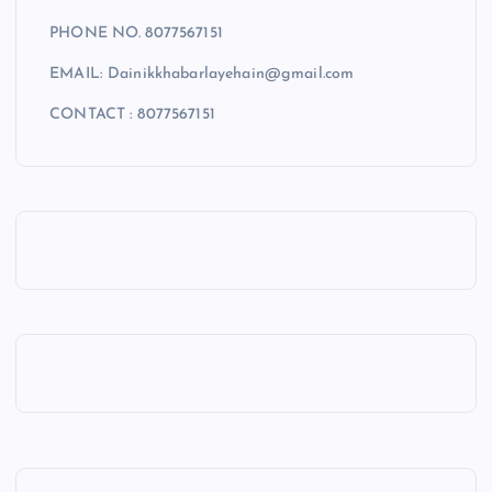
PHONE NO. 8077567151
EMAIL: Dainikkhabarlayehain@gmail.com
CONTACT : 8077567151