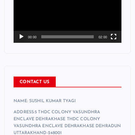
e
o
P
l
a
00:00
02:00
y
e
r
CONTACT US
NAME: SUSHIL KUMAR TYAGI
ADDRESS:5 THDC COLONY VASUNDHRA
ENCLAVE DEHRAKHASE THDC COLONY
VASUNDHRA ENCLAVE DEHRAKHASE DEHRADUN
UTTARAKHAND-248001