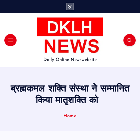
S
k
i
p
t
o
c
o
Daily Online Newswebsite
n
t
e
n
ब्रह्मकमल शक्ति संस्था ने सम्मानित
t
किया मातृशक्ति को
Home