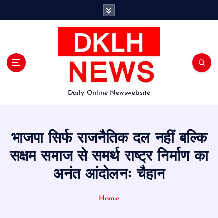
S
k
i
p
t
o
c
o
Daily Online Newswebsite
n
t
e
n
भाजपा सिर्फ राजनैतिक दल नहीं बल्कि
t
सक्षम समाज से समर्थ राष्ट्र निर्माण का
अनंत आंदोलनः चैहान
Home