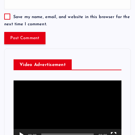
Save my name, email, and website in this browser for the
next time I comment.
Video Advertisement
V
i
d
e
o
P
l
a