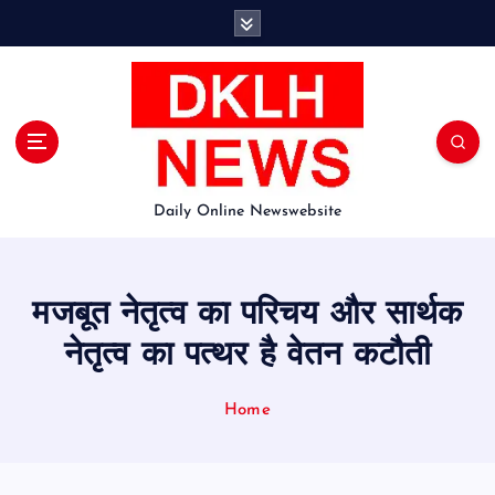
S
k
i
p
t
o
c
o
Daily Online Newswebsite
n
t
e
n
मजबूत नेतृत्व का परिचय और सार्थक
t
नेतृत्व का पत्थर है वेतन कटौती
Home