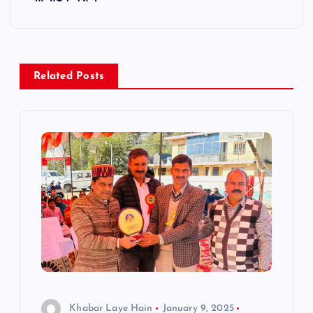
n
a
Related Posts
v
i
g
a
t
i
o
Khabar Laye Hain
January 9, 2025