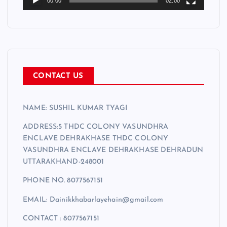
00:00
02:00
y
e
r
CONTACT US
NAME: SUSHIL KUMAR TYAGI
ADDRESS:5 THDC COLONY VASUNDHRA
ENCLAVE DEHRAKHASE THDC COLONY
VASUNDHRA ENCLAVE DEHRAKHASE DEHRADUN
UTTARAKHAND-248001
PHONE NO. 8077567151
EMAIL: Dainikkhabarlayehain@gmail.com
CONTACT : 8077567151