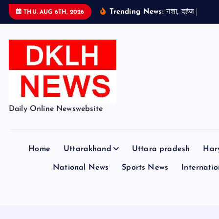
S
Trending News:
न
श
,
द
ह
ज
औ
र
स
THU. AUG 6TH, 2026
k
i
p
t
o
c
o
Daily Online Newswebsite
n
t
e
Home
Uttarakhand
Uttara pradesh
Har
n
t
National News
Sports News
Internation