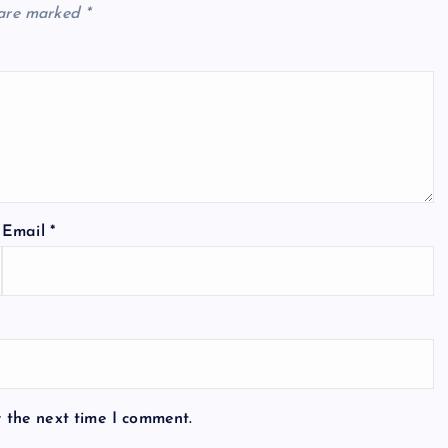
 are marked
*
Email
*
r the next time I comment.