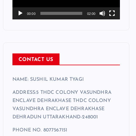
P
l
00:00
02:00
a
y
e
r
CONTACT US
NAME: SUSHIL KUMAR TYAGI
ADDRESS:5 THDC COLONY VASUNDHRA
ENCLAVE DEHRAKHASE THDC COLONY
VASUNDHRA ENCLAVE DEHRAKHASE
DEHRADUN UTTARAKHAND-248001
PHONE NO. 8077567151