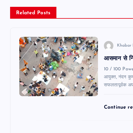
n
Related Posts
a
v
Khabar 
आसमान से निग
i
10 / 100 Pow
g
आयुक्त, नंदन कुमा
सफलतापूर्वक अ
a
Continue r
t
i