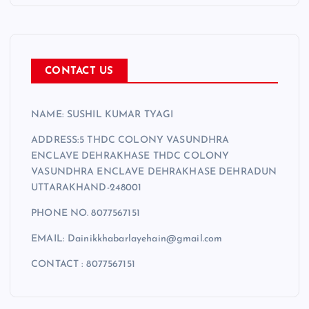
r
CONTACT US
NAME: SUSHIL KUMAR TYAGI
ADDRESS:5 THDC COLONY VASUNDHRA
ENCLAVE DEHRAKHASE THDC COLONY
VASUNDHRA ENCLAVE DEHRAKHASE DEHRADUN
UTTARAKHAND-248001
PHONE NO. 8077567151
EMAIL: Dainikkhabarlayehain@gmail.com
CONTACT : 8077567151