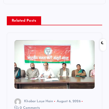
n
a
Related Posts
v
i
g
a
t
i
o
Khabar Laye Hain
August 6, 2026
0 Comments