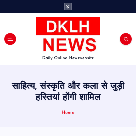
S
k
i
p
t
o
c
o
Daily Online Newswebsite
n
t
e
n
साहित्य, संस्कृति और कला से जुड़ी
t
हस्तियां होंगी शामिल
Home