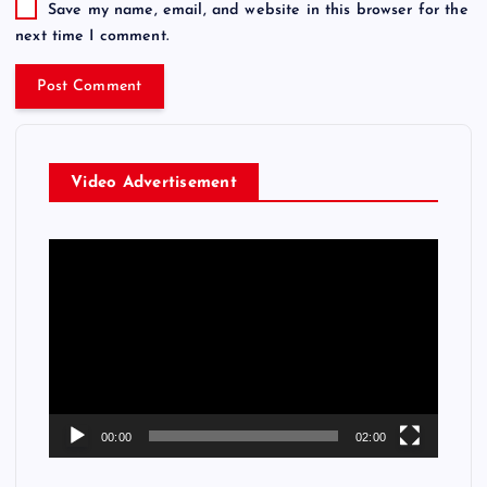
Save my name, email, and website in this browser for the
next time I comment.
Video Advertisement
V
i
d
e
o
P
l
a
00:00
02:00
y
e