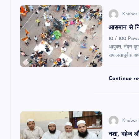
v
Khabar 
आसमान से निग
i
10 / 100 Pow
g
आयुक्त, नंदन कुमा
सफलतापूर्वक अ
a
Continue r
t
i
o
Khabar 
n
नशा, दहेज औ