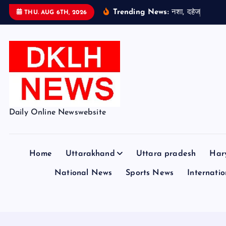
S
Trending News:
न
श
,
द
ह
ज
औ
र
स
THU. AUG 6TH, 2026
k
i
p
t
o
c
o
Daily Online Newswebsite
n
t
e
Home
Uttarakhand
Uttara pradesh
Har
n
t
National News
Sports News
Internation