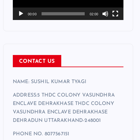
P
l
00:00
02:00
a
y
e
r
CONTACT US
NAME: SUSHIL KUMAR TYAGI
ADDRESS:5 THDC COLONY VASUNDHRA
ENCLAVE DEHRAKHASE THDC COLONY
VASUNDHRA ENCLAVE DEHRAKHASE
DEHRADUN UTTARAKHAND-248001
PHONE NO. 8077567151