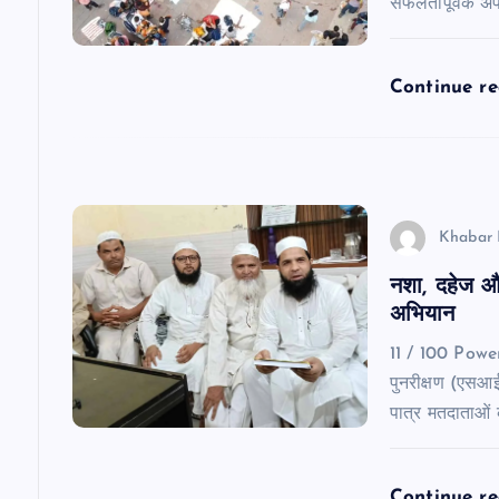
सफलतापूर्वक अ
i
g
Continue r
a
t
Khabar 
i
नशा, दहेज औ
अभियान
o
11 / 100 Pow
n
पुनरीक्षण (एसआ
पात्र मतदाताओं
Continue r