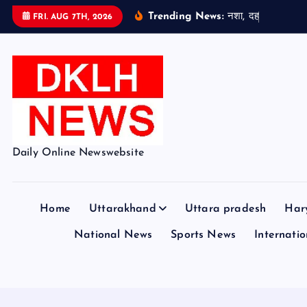
S
Trending News:
न
श
,
द
ह
ज
औ
र
स
FRI. AUG 7TH, 2026
k
i
p
t
o
c
o
Daily Online Newswebsite
n
t
e
Home
Uttarakhand
Uttara pradesh
Har
n
t
National News
Sports News
Internation