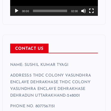
P
l
00:00
02:00
a
y
e
r
CONTACT US
NAME: SUSHIL KUMAR TYAGI
ADDRESS:5 THDC COLONY VASUNDHRA
ENCLAVE DEHRAKHASE THDC COLONY
VASUNDHRA ENCLAVE DEHRAKHASE
DEHRADUN UTTARAKHAND-248001
PHONE NO. 8077567151