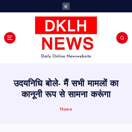
S
k
i
p
t
o
c
o
Daily Online Newswebsite
n
t
e
n
उदयनिधि बोले- मैं सभी मामलों का
t
कानूनी रूप से सामना करूंगा
Home