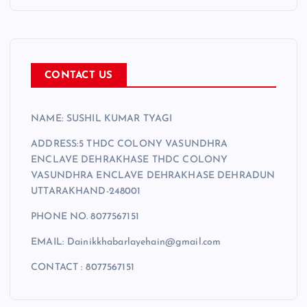
r
CONTACT US
NAME: SUSHIL KUMAR TYAGI
ADDRESS:5 THDC COLONY VASUNDHRA
ENCLAVE DEHRAKHASE THDC COLONY
VASUNDHRA ENCLAVE DEHRAKHASE DEHRADUN
UTTARAKHAND-248001
PHONE NO. 8077567151
EMAIL: Dainikkhabarlayehain@gmail.com
CONTACT : 8077567151