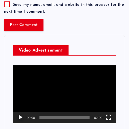
Save my name, email, and website in this browser for the
next time I comment.
Video Advertisement
V
i
d
e
o
P
l
a
00:00
02:00
y
e