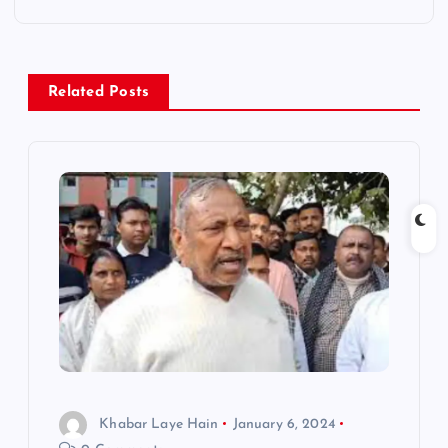
n
a
Related Posts
v
i
g
a
t
i
o
Khabar Laye Hain
January 6, 2024