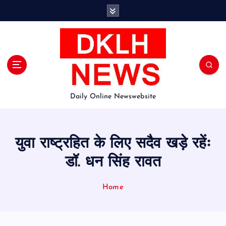
S
k
i
p
t
o
c
o
Daily Online Newswebsite
n
t
e
n
युवा राष्ट्रहित के लिए सदैव खड़े रहेंः
t
डॉ. धन सिंह रावत
Home