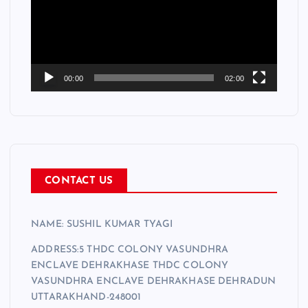
e
o
P
l
a
00:00
02:00
y
e
r
CONTACT US
NAME: SUSHIL KUMAR TYAGI
ADDRESS:5 THDC COLONY VASUNDHRA
ENCLAVE DEHRAKHASE THDC COLONY
VASUNDHRA ENCLAVE DEHRAKHASE DEHRADUN
UTTARAKHAND-248001