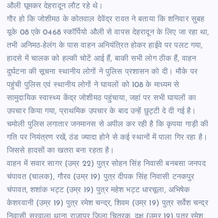
औली घूमकर देहरादून लौट रहे थे।
गौर हो कि जोशीमठ के कोतवाल देवेंद्र रावत ने बताया कि शनिवार सुबह
यूके 08 एके 0468 स्कॉर्पियो औली से वापस देहरादून के लिए जा रहा था,
तभी अनिमठ-हेलंग के पास वाहन अनियंत्रित होकर हाईवे पर पलट गया,
हादसे में चालक को हल्की चोटें आई हैं, बाकी सभी लोग ठीक हैं, वाहन
दुर्घटना की सूचना स्थानीय लोगों ने पुलिस प्रशासन को दी। मौके पर
पहुंची पुलिस एवं स्थानीय लोगों ने घायलों को 108 के माध्यम से
सामुदायिक स्वास्थ्य केंद्र जोशीमठ पहुंचाया, जहां पर सभी घायलों का
उपचार किया गया, प्राथमिक उपचार के बाद उन्हें छुट्टी दे दी गई है।
चमोली पुलिस लगातार जनमानस से अपील कर रही है कि कृपया गाड़ी की
गति पर नियंत्रण रखें, ठंड ज्यादा होने से कई स्थानों में पाला गिर रहा है।
जिससे हादसों का खतरा बना रहता है।
वाहन में सवार सागर (उम्र 22) पुत्र सोहन सिंह निवासी बनबसा जनपद
चंपावत (चालक), गौरव (उम्र 19) पुत्र दीपक सिंह निवासी टनकपुर
चंपावत, शशांक भट्ट (उम्र 19) पुत्र महेश भट्ट धारचूला, अभिषेक
केशरवानी (उम्र 19) पुत्र रमेश चन्द्र, शिवम (उम्र 19) पुत्र सर्वेश चन्द्र
निवासी सुरवाला थाना राजापुर जिला चित्रकू, दक्ष (उम्र 19) पुत्र रमेश