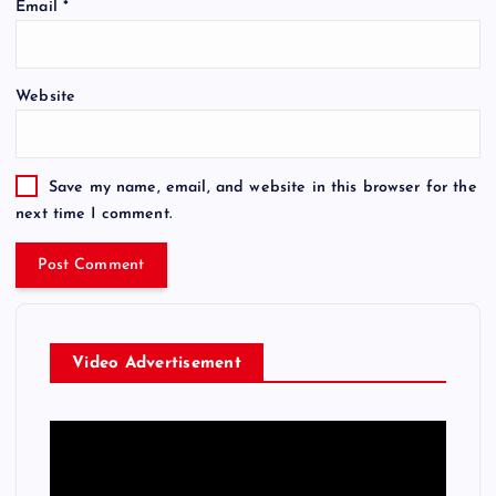
Email
*
Website
Save my name, email, and website in this browser for the
next time I comment.
Video Advertisement
V
i
d