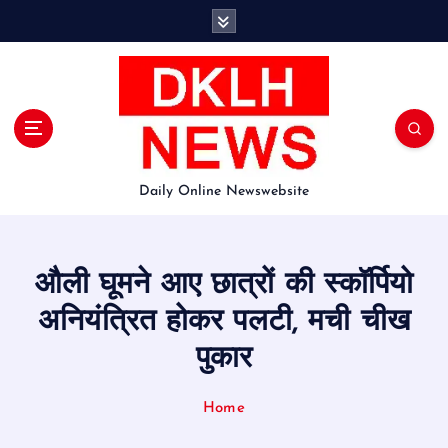
S
k
i
p
t
o
c
o
Daily Online Newswebsite
n
t
e
n
औली घूमने आए छात्रों की स्कॉर्पियो
t
अनियंत्रित होकर पलटी, मची चीख
पुकार
Home