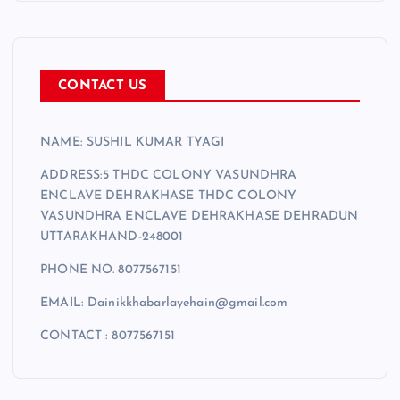
r
CONTACT US
NAME: SUSHIL KUMAR TYAGI
ADDRESS:5 THDC COLONY VASUNDHRA
ENCLAVE DEHRAKHASE THDC COLONY
VASUNDHRA ENCLAVE DEHRAKHASE DEHRADUN
UTTARAKHAND-248001
PHONE NO. 8077567151
EMAIL: Dainikkhabarlayehain@gmail.com
CONTACT : 8077567151