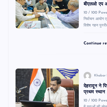
i
बीएलओ एप औ
g
10 / 100 Pow
निर्वाचन आयोग एवं
a
विशेष गहन पुनर
t
Continue r
i
o
Khabar 
n
देहरादून ने 
प्रथम स्थान
10 / 100 Powe