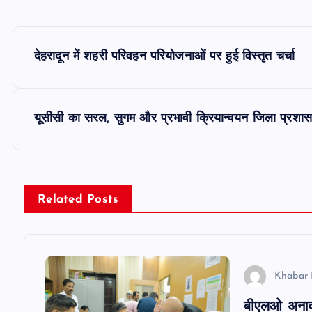
P
देहरादून में शहरी परिवहन परियोजनाओं पर हुई विस्तृत चर्चा
o
s
यूसीसी का सरल, सुगम और प्रभावी क्रियान्वयन जिला प्रशा
t
n
Related Posts
a
v
Khabar 
बीएलओ अनावश्