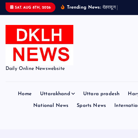
S
Trending News:
द
ह
र
द
न
न
प
छ
ल
SAT. AUG 8TH, 2026
k
i
p
t
o
c
o
Daily Online Newswebsite
n
t
e
Home
Uttarakhand
Uttara pradesh
Har
n
t
National News
Sports News
Internation