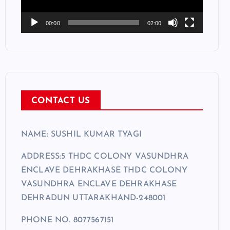
P
l
00:00
02:00
a
y
e
r
CONTACT US
NAME: SUSHIL KUMAR TYAGI
ADDRESS:5 THDC COLONY VASUNDHRA
ENCLAVE DEHRAKHASE THDC COLONY
VASUNDHRA ENCLAVE DEHRAKHASE
DEHRADUN UTTARAKHAND-248001
PHONE NO. 8077567151