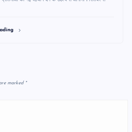
ल प्रतिभाओं को नई पहचान देने के उद्देश्य से आगामी 1 सितंबर से
eading
 are marked
*