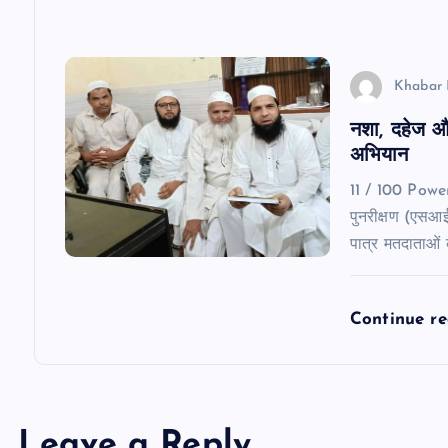
i
o
Khabar 
n
नशा, दहेज औ
अभियान
11 / 100 Pow
पुनरीक्षण (एसआ
पात्र मतदाताओं
Continue r
Leave a Reply