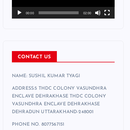
P
l
00:00
02:00
a
y
e
r
CONTACT US
NAME: SUSHIL KUMAR TYAGI
ADDRESS:5 THDC COLONY VASUNDHRA
ENCLAVE DEHRAKHASE THDC COLONY
VASUNDHRA ENCLAVE DEHRAKHASE
DEHRADUN UTTARAKHAND-248001
PHONE NO. 8077567151