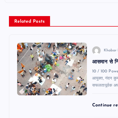
t
n
Related Posts
a
v
Khabar 
आसमान से निग
i
10 / 100 Pow
g
आयुक्त, नंदन कुमा
सफलतापूर्वक अ
a
Continue r
t