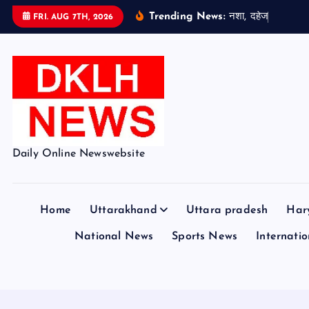
S
Trending News:
न
श
,
द
ह
ज
औ
र
स
म
FRI. AUG 7TH, 2026
k
i
p
t
o
c
o
Daily Online Newswebsite
n
t
e
Home
Uttarakhand
Uttara pradesh
Har
n
t
National News
Sports News
Internation