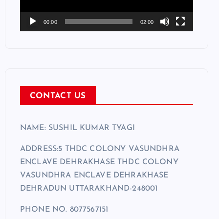
P
l
00:00
02:00
a
y
e
r
CONTACT US
NAME: SUSHIL KUMAR TYAGI
ADDRESS:5 THDC COLONY VASUNDHRA
ENCLAVE DEHRAKHASE THDC COLONY
VASUNDHRA ENCLAVE DEHRAKHASE
DEHRADUN UTTARAKHAND-248001
PHONE NO. 8077567151