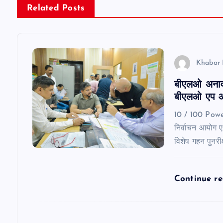
n
Related Posts
a
v
Khabar 
बीएलओ अनावश्
i
बीएलओ एप औ
g
10 / 100 Pow
निर्वाचन आयोग एवं
a
विशेष गहन पुनर
t
Continue r
i