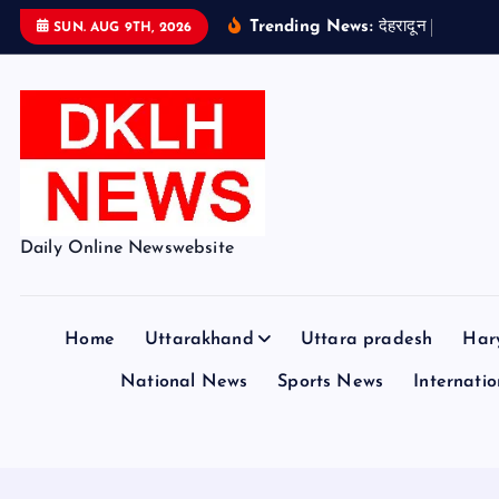
S
Trending News:
द
ह
र
द
न
न
प
छ
ल
SUN. AUG 9TH, 2026
k
i
p
t
o
c
o
Daily Online Newswebsite
n
t
e
Home
Uttarakhand
Uttara pradesh
Har
n
t
National News
Sports News
Internation