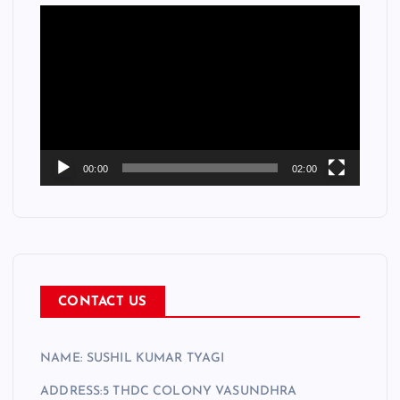
V
i
d
e
o
P
l
a
00:00
02:00
y
e
r
CONTACT US
NAME: SUSHIL KUMAR TYAGI
ADDRESS:5 THDC COLONY VASUNDHRA