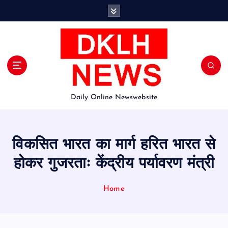
S
k
i
p
t
o
c
o
Daily Online Newswebsite
n
t
e
n
विकसित भारत का मार्ग हरित भारत से
t
होकर गुजरताः केंद्रीय पर्यावरण मंत्री
Home