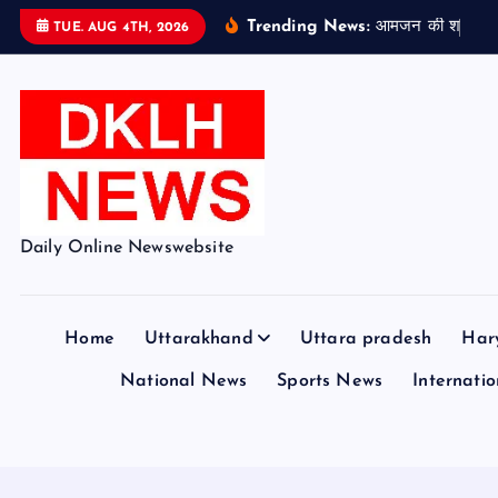
S
Trending News:
आ
म
ज
न
क
श
क
य
TUE. AUG 4TH, 2026
k
i
p
t
o
c
o
Daily Online Newswebsite
n
t
e
Home
Uttarakhand
Uttara pradesh
Har
n
t
National News
Sports News
Internation