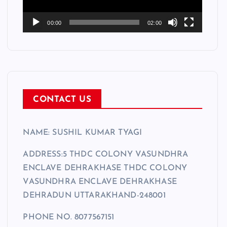
P
l
00:00
02:00
a
y
e
r
CONTACT US
NAME: SUSHIL KUMAR TYAGI
ADDRESS:5 THDC COLONY VASUNDHRA
ENCLAVE DEHRAKHASE THDC COLONY
VASUNDHRA ENCLAVE DEHRAKHASE
DEHRADUN UTTARAKHAND-248001
PHONE NO. 8077567151