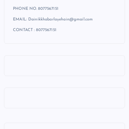
PHONE NO. 8077567151
EMAIL: Dainikkhabarlayehain@gmail.com
CONTACT : 8077567151