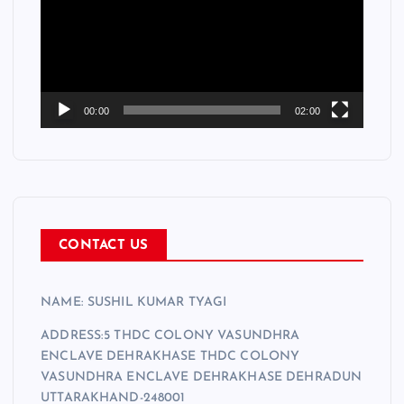
e
o
P
l
a
00:00
02:00
y
e
r
CONTACT US
NAME: SUSHIL KUMAR TYAGI
ADDRESS:5 THDC COLONY VASUNDHRA
ENCLAVE DEHRAKHASE THDC COLONY
VASUNDHRA ENCLAVE DEHRAKHASE DEHRADUN
UTTARAKHAND-248001